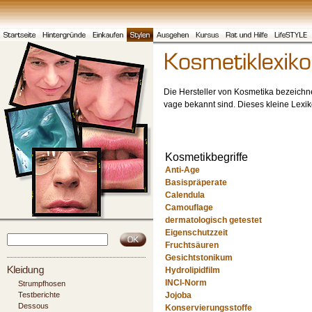
Die Hersteller von Kosmetika bezeichne
vage bekannt sind. Dieses kleine Lexiko
Kosmetikbegriffe
Anti-Age
Basispräperate
Calendula
Camouflage
dermatologisch getestet
Eigenschutzzeit
Fruchtsäuren
Gesichtstonikum
Hydrolipidfilm
INCI-Norm
Strumpfhosen
Testberichte
Jojoba
Dessous
Konservierungsstoffe