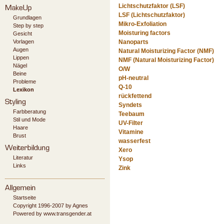
Lichtschutzfaktor (LSF)
LSF (Lichtschutzfaktor)
Grundlagen
Mikro-Exfoliation
Step by step
Moisturing factors
Gesicht
Vorlagen
Nanoparts
Augen
Natural Moisturizing Factor (NMF)
Lippen
NMF (Natural Moisturizing Factor)
Nägel
O/W
Beine
pH-neutral
Probleme
Q-10
Lexikon
rückfettend
Syndets
Farbberatung
Teebaum
Stil und Mode
UV-Filter
Haare
Vitamine
Brust
wasserfest
Xero
Literatur
Ysop
Links
Zink
Startseite
Copyright 1996-2007 by Agnes
Powered by www.transgender.at