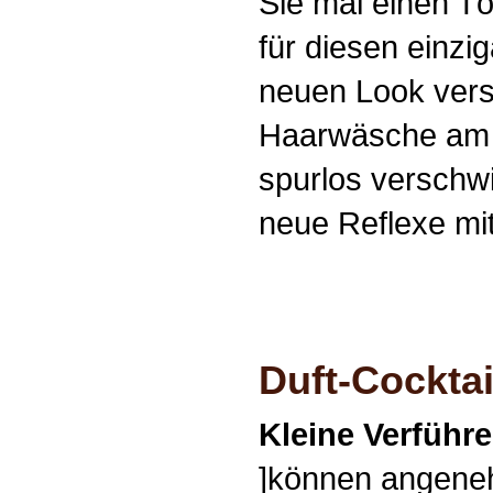
Sie mal einen T
für diesen einzig
neuen Look versc
Haarwäsche am 
spurlos verschw
neue Reflexe mi
Duft-Cocktai
Kleine Verführe
]können angene