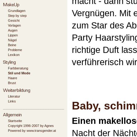
macht - dann stü
Vergnügen. Mit e
Grundlagen
Step by step
Gesicht
zum Star des A
Vorlagen
Augen
Party Haarstyli
Lippen
Nägel
Beine
richtige Duft la
Probleme
Lexikon
verführerisch wi
Farbberatung
Stil und Mode
Haare
Brust
Literatur
Links
Baby, schim
Einen makellos
Startseite
Copyright 1996-2007 by Agnes
Nacht der Nächt
Powered by www.transgender.at