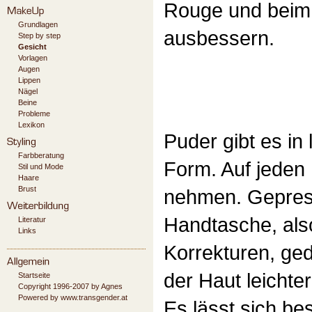
Rouge und beim 
Grundlagen
ausbessern.
Step by step
Gesicht
Vorlagen
Augen
Lippen
Nägel
Beine
Probleme
Lexikon
Puder gibt es in 
Farbberatung
Form. Auf jeden 
Stil und Mode
Haare
Brust
nehmen. Gepress
Handtasche, als
Literatur
Links
Korrekturen, ge
der Haut leicht
Startseite
Copyright 1996-2007 by Agnes
Powered by www.transgender.at
Es lässt sich be