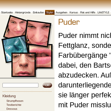
Puder nimmt nic
Fettglanz, sonde
Farbübergänge "
dabei, den Barts
abzudecken. Auß
darunterliegende
sie länger perfe
Strumpfhosen
mit Puder miss
Testberichte
Dessous