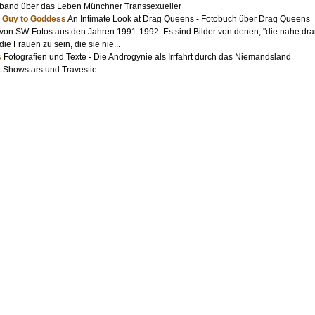
band über das Leben Münchner Transsexueller
; Guy to Goddess
An Intimate Look at Drag Queens - Fotobuch über Drag Queens
von SW-Fotos aus den Jahren 1991-1992. Es sind Bilder von denen, "die nahe dran 
ie Frauen zu sein, die sie nie...
s
Fotografien und Texte - Die Androgynie als Irrfahrt durch das Niemandsland
t
Showstars und Travestie