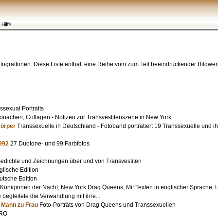
 FotografInnen. Diese Liste enthält eine Reihe vom zum Teil beeindruckender Bildwer
ssexual Portraits
uachen, Collagen - Notizen zur Transvestitenszene in New York
Körper
Transsexuelle in Deutschland - Fotoband porträtiert 19 Transsexuelle und ih
1992
27 Duotone- und 99 Farbfotos
edichte und Zeichnungen über und von Transvestiten
lische Edition
tsche Edition
Königinnen der Nacht, New York Drag Queens, Mit Texten in englischer Sprache. 
begleitete die Verwandlung mit ihre...
n Mann zu Frau
Foto-Porträts von Drag Queens und Transsexuellen
URO