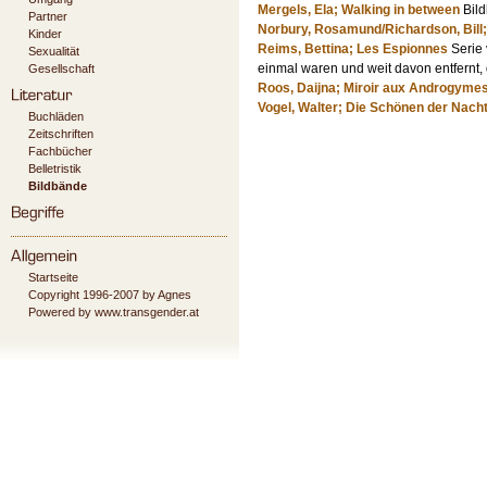
Mergels, Ela; Walking in between
Bild
Partner
Norbury, Rosamund/Richardson, Bill
Kinder
Reims, Bettina; Les Espionnes
Serie 
Sexualität
einmal waren und weit davon entfernt, d
Gesellschaft
Roos, Daijna; Miroir aux Androgyme
Vogel, Walter; Die Schönen der Nach
Buchläden
Zeitschriften
Fachbücher
Belletristik
Bildbände
Startseite
Copyright 1996-2007 by Agnes
Powered by www.transgender.at