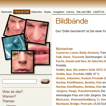
Das "Dritte Geschlecht" ist Ziel vieler
Bücherliste
Cameron, Loren; Body Alchemy
Tran
Falk, Hans; Travestie
Zeichnungen. Go
Fuchs, Daniel und Geo; Im falschen 
Porträts.
Goldin, Nan; Die andere Seite 1972-
Goldin, Nan; Portfolio
1999, 97 S.
Gruetz, Johannes; Kunzes Freunde
G
Harlow, Kim/Rheims, Bettina; Kim
eng
Harlow, Kim/Rheims, Bettina; Kim
deu
Jürgens, Panja; Transformations
Die 
ehemaligen Frau von Udo Jürgens. Sie 
Maricevic, Vivienne/Goldberg, V.; Vo
Markland, Bridge; Portraits
15,50 E
Umgang